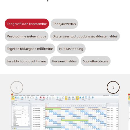
Töögraafikute koostamine
Tööajaarvestus
Veebipõhine iseteenindus
Digitaliseeritud puudumisavalduste haldus
Tegelike tööaegade mõõtmine
Nutikas tööturg
Terviklik tööjõu juhtimine
Personalihaldus
Suurettevõtetele