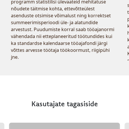
programm statistilisi ülevaateid mehitatuse
nõudete täitmise kohta, ettevõtteülest
asenduste otsimise võimalust ning korrektset
summeerimisperioodi üle- ja alatundide
arvestust. Puudumiste korral saab tööajanormi
vähendada nii etteplaneeritud töötundides kui
ka standardse kalendaarse tööajafondi järgi
võttes arvesse töötaja töökoormust, riigipühi
jne.
Kasutajate tagasiside