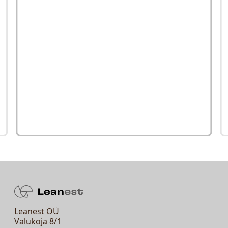
Leanest OÜ
Valukoja 8/1