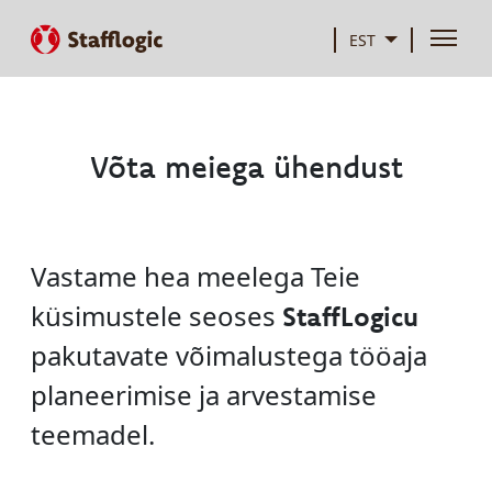
EST
Võta meiega ühendust
Vastame hea meelega Teie
küsimustele seoses
StaffLogicu
pakutavate võimalustega tööaja
planeerimise ja arvestamise
teemadel.