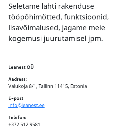
Seletame lahti rakenduse
tööpõhimõtted, funktsioonid,
lisavõimalused, jagame meie
kogemusi juurutamisel jpm.
Leanest OÜ
Aadress:
Valukoja 8/1, Tallinn 11415, Estonia
E-post
info@leanest.ee
Telefon:
+372 512 9581