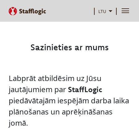
LTU
Sazinieties ar mums
Labprāt atbildēsim uz Jūsu
jautājumiem par
StaffLogic
piedāvātajām iespējām darba laika
plānošanas un aprēķināšanas
jomā.