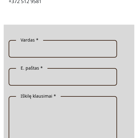
+372 512 9581
Vardas *
E. paštas *
Iškilę klausimai *