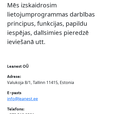
Mēs izskaidrosim
lietojumprogrammas darbības
principus, funkcijas, papildu
iespējas, dalīsimies pieredzē
ieviešanā utt.
Leanest OÜ
Adrese:
Valukoja 8/1, Tallinn 11415, Estonia
E-pasts
info@leanest.ee
Telefons: